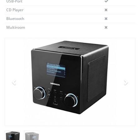
USB-Port
CD Player
Bluetooth
Multiroom